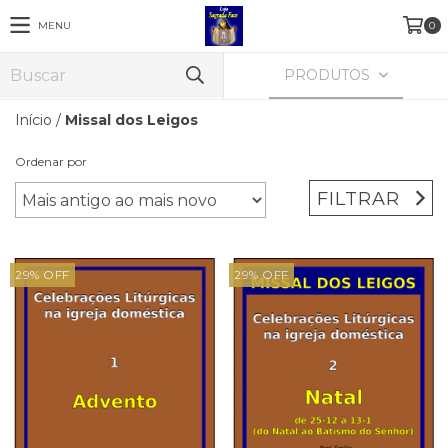
MENU
0
PRODUTOS
Início
/
Missal dos Leigos
Ordenar por
FILTRAR
29
%
OFF
29
%
OFF